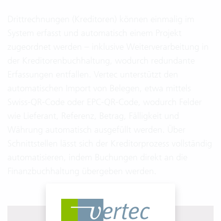
Drittrechnungen (Kreditoren) können einmalig im
System erfasst und automatisch einem Projekt
zugeordnet werden – inklusive Weiterverarbeitung in
der Kreditorenbuchhaltung, wodurch redundante
Erfassungen entfallen. Vertec unterstützt den
automatischen Import von Belegen, etwa mittels
Swiss‑QR‑Code oder EPC‑QR‑Code, wodurch Felder
wie Lieferant, Referenz, Betrag, Fälligkeit und
Währung automatisch ausgefüllt werden. Über
Schnittstellen lässt sich der Kreditorprozess vollständig
automatisieren, indem Buchungen direkt an die
Finanzbuchhaltung übergeben werden.