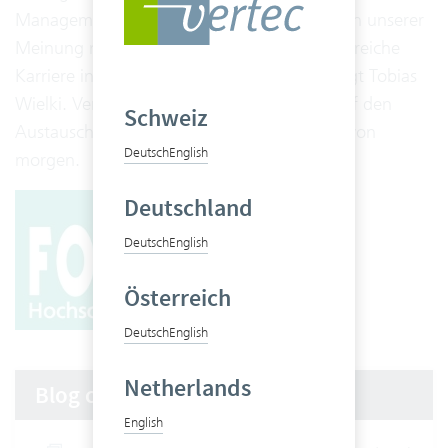
Management oder Sales Management bieten unserer
Meinung nach die Grundlage für eine erfolgreiche
Karriere in der Arbeitswelt von morgen“, sagt Tobias
Wielki. Vertec freut sich daher besonders auf den
Schweiz
Austausch mit den angehenden Managern von
Deutsch
English
morgen.
Deutschland
Deutsch
English
Österreich
Deutsch
English
Netherlands
Blog categories
English