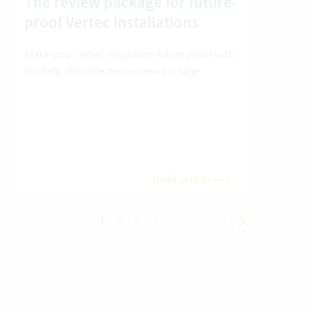
The review package for future-
En
proof Vertec installations
Ver
Make your Vertec installation future proof with
Wher
our help. With the new review package.
grea
gives
envi
trans
meas
Read article
1
2
3
4
5
6
7
8