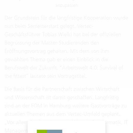
anzupassen
Der Grundstein für die langfristige Kooperation wurde
nun beim Semesterstart gelegt. Vertec-
Geschäftsführer Tobias Wielki hat bei der offiziellen
Begrüssung der Master-Studierenden den
Eröffnungsvortrag gehalten. Mit dem von ihm
gewählten Thema gab er einen Einblick in die
Berufswelt der Zukunft. "Arbeitswelt 4.0: Survival of
the fittest“ lautete sein Vortragstitel.
Die Basis für die Partnerschaft zwischen Wirtschaft
und Wissenschaft ist damit geschaffen. Langfristig
sind an der FOM in Hamburg weitere Gastvorträge zu
aktuellen Themen aus dem Vertec-Umfeld geplant.
„Vor allem Studiengänge wie Wirtschaftsinformatik, IT
Management, Business Consulting, Digital