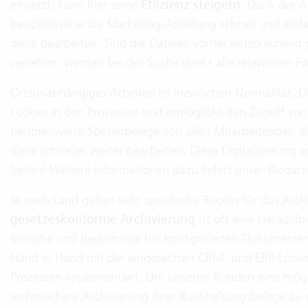
einsetzt, kann hier seine
Effizienz steigern
. Dank der 
beispielsweise die Marketing-Abteilung schnell und einfa
diese bearbeiten. Sind die Dateien vorher entspreche
versehen, werden bei der Suche direkt alle relevanten Fo
Ortsunabhängiges Arbeiten ist inzwischen Normalität. Di
Lücken in den Prozessen und ermöglicht den Zugriff v
beispielsweise Spesenbelege von allen Mitarbeitenden di
diese schneller weiter bearbeiten. Diese Digitalisierung s
Seiten! Weitere Informationen dazu liefert unser Blogarti
Je nach Land gelten sehr spezifische Regeln für das Arc
gesetzeskonforme Archivierung
ist oft eine Herausfo
Branche und Bedürfnisse hin konfigurierten Dokumente
Hand in Hand mit der eingesetzten CRM- und ERP-Lösung w
Prozessen implementiert. Um unseren Kunden eine mögl
rechtssichere Archivierung ihrer Buchhaltungsbelege zu 