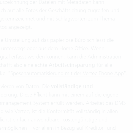
Auszeichnung der Dateien mit Metadaten kann
ch auf alle Fotos der Geschäftsleitung zugreifen und
nd gekennzeichnet und mit Schlagworten zum Thema
tos angezeigt.
e Umstellung auf das papierlose Büro schliesst die
on unterwegs oder aus dem Home Office. Wenn
gital erfasst werden können, kann die Administration
chafft also eine echte
Arbeitseinsparung
für alle
kel "
Spesenautomatisierung mit der Vertec Phone App
".
hivieren von Daten. Die
vollständige und
rderung. Diese Pflicht kann mit einem auf die eigene
nmanagement-System erfüllt werden. Arbeitet das DMS
ie Vertec, ist die Konformität vollständig in allen
ichst einfach anwendbare, kostengünstige und
ermöglichen – vor allem in Bezug auf Kreditor- und