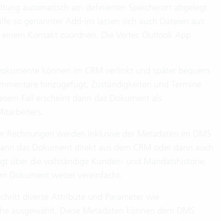
ltung
automatisch am definierten Speicherort abgelegt
ilfe so genannter Add-ins lassen sich auch Dateien aus
 einem Kontakt zuordnen. Die Vertec Outlook App
e Dokumente können im CRM verlinkt und später bequem
mmentare hinzugefügt, Zuständigkeiten und Termine
iesem Fall erscheint dann das Dokument als
itarbeiters.
der Rechnungen werden inklusive der Metadaten im DMS
 kann das Dokument direkt aus dem CRM oder dann auch
 über die vollständige Kunden- und Mandatshistorie,
m Dokument weiter vereinfacht.
hritt diverse Attribute und Parameter wie
ache ausgewählt. Diese Metadaten können dem DMS