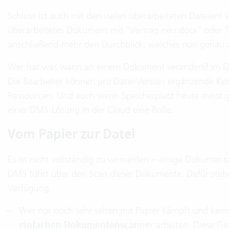
Schluss ist auch mit den vielen überarbeiteten Dateien! 
überarbeitetes Dokument mit "Vertrag-neu.docx" oder "V
anschließend mehr den Durchblick, welches nun genau di
Wer hat was wann an einem Dokument verändert? Im DMS
Die Bearbeiter können pro Datei-Version ergänzende Kom
Ressourcen. Und auch wenn Speicherplatz heute meist gün
einer DMS-Lösung in der Cloud eine Rolle.
Vom Papier zur Datei
Es ist nicht vollständig zu vermeiden – einige Dokumen
DMS führt über den Scan dieser Dokumente. Dafür ste
Verfügung.
Wer nur noch sehr selten mit Papier kämpft und ke
einfachen Dokumentenscanne
r arbeiten. Diese G