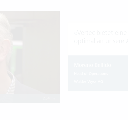
«
Vertec bietet eine
optimal an unsere 
Moreno Bellido
Head of Operations
Walder Wyss AG
2:54 min