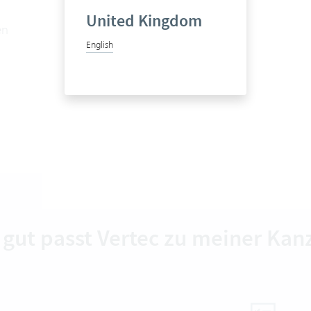
United Kingdom
en
English
 gut passt Vertec zu meiner Kanz