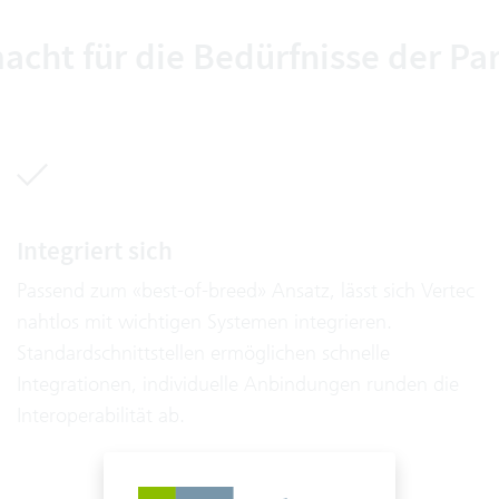
cht für die Bedürfnisse der Pa
Integriert sich
Passend zum «best-of-breed» Ansatz, lässt sich Vertec
nahtlos mit wichtigen Systemen integrieren.
Standardschnittstellen ermöglichen schnelle
Integrationen, individuelle Anbindungen runden die
Interoperabilität ab.