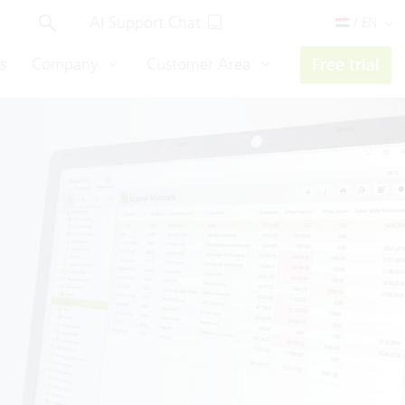
AI Support Chat
/ EN
s
Company
Customer Area
Free trial