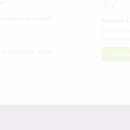
ry?
 management system?
Express-
Finden Sie i
Anforderung
irm management” mean?
Jetzt Ex