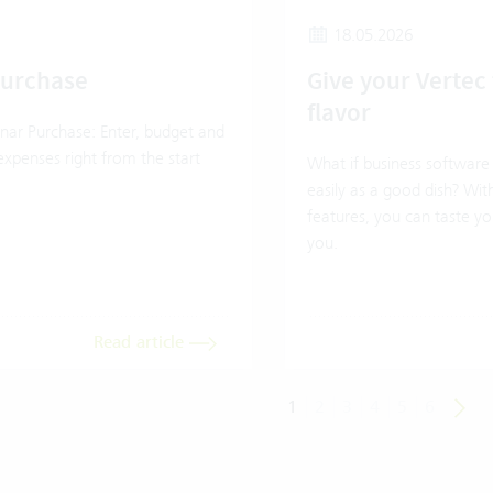
18.05.2026
Purchase
Give your Vertec 
flavor
nar Purchase: Enter, budget and
expenses right from the start
What if business software 
easily as a good dish? Wit
features, you can taste you
you.
Read article
1
2
3
4
5
6