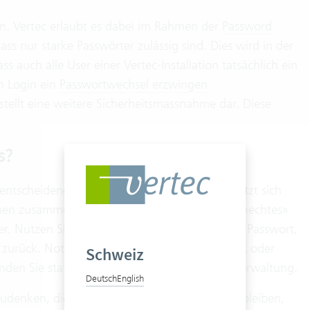
en. Vertec erlaubt es dabei im Rahmen der
Password
ss nur starke Passwörter zulässig sind. Dies wird in der
s auch alle User einer Vertec-Installation tatsächlich ein
n Login ein
Passwortwechsel erzwingen
stellt eine weitere Sicherheitsmassnahme dar. Diese
s?
 entscheidend: Es ist mindestens zehnstellig, setzt sich
en zusammen. Idealerweise steht es nicht als «echtes»
. Nutzen Sie pro Dienst ein unterschiedliches Passwort,
zurück. Notieren Sie sich Ihre Passwörter nicht oder
Schweiz
wenden Sie stattdessen Passwort-Manager zur Verwaltung.
Deutsch
English
denken, die uns eher schwer im Gedächtnis bleiben,