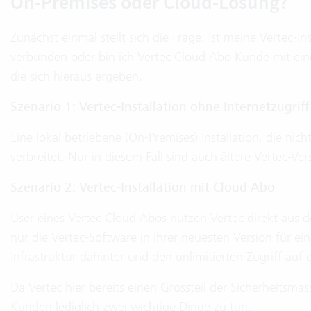
On-Premises oder Cloud-Lösung?
Zunächst einmal stellt sich die Frage: Ist meine Vertec-I
verbunden oder bin ich Vertec Cloud Abo Kunde mit eine
die sich hieraus ergeben.
Szenario 1: Vertec-Installation ohne Internetzugriff
Eine lokal betriebene (On-Premises) Installation, die nic
verbreitet. Nur in diesem Fall sind auch ältere Vertec-Ve
Szenario 2: Vertec-Installation mit Cloud Abo
User eines Vertec Cloud Abos nutzen Vertec direkt aus de
nur die Vertec-Software in ihrer neuesten Version für ei
Infrastruktur dahinter und den unlimitierten Zugriff auf
Da Vertec hier bereits einen Grossteil der Sicherheitsma
Kunden lediglich zwei wichtige Dinge zu tun: