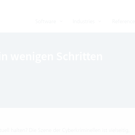
Software
Industries
Reference
in wenigen Schritten
ll halten? Die Szene der Cyberkriminellen ist vielseitig,