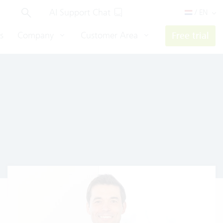
AI Support Chat
/ EN
s
Company
Customer Area
Free trial