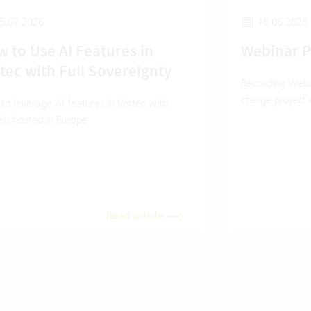
5.07.2026
16.06.2026
 to Use AI Features in
Webinar 
tec with Full Sovereignty
Recording Webi
charge project 
o leverage AI features in Vertec with
ls hosted in Europe.
Read article