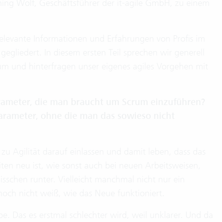
ing Wolf, Geschäftsführer der it-agile GmbH, zu einem
relevante Informationen und Erfahrungen von Profis im
 gegliedert. In diesem ersten Teil sprechen wir generell
um und hinterfragen unser eigenes agiles Vorgehen mit
rameter, die man braucht um Scrum einzuführen?
arameter, ohne die man das sowieso nicht
 Agilität darauf einlassen und damit leben, dass das
iten neu ist, wie sonst auch bei neuen Arbeitsweisen,
isschen runter. Vielleicht manchmal nicht nur ein
 noch nicht weiß, wie das Neue funktioniert.
e. Das es erstmal schlechter wird, weil unklarer. Und da