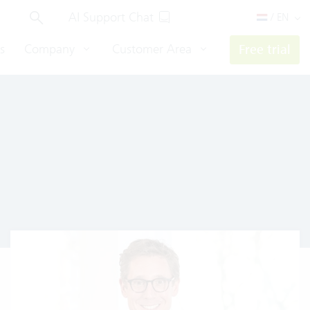
AI Support Chat
/ EN
s
Company
Customer Area
Free trial