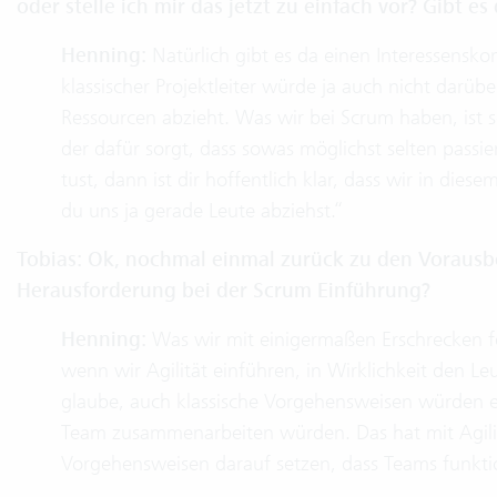
oder stelle ich mir das jetzt zu einfach vor? Gibt e
Henning:
Natürlich gibt es da einen Interessenskonf
klassischer Projektleiter würde ja auch nicht darüb
Ressourcen abzieht. Was wir bei Scrum haben, ist 
der dafür sorgt, dass sowas möglichst selten passi
tust, dann ist dir hoffentlich klar, dass wir in dies
du uns ja gerade Leute abziehst.“
Tobias: Ok, nochmal einmal zurück zu den Vorausbe
Herausforderung bei der Scrum Einführung?
Henning:
Was wir mit einigermaßen Erschrecken fest
wenn wir Agilität einführen, in Wirklichkeit den L
glaube, auch klassische Vorgehensweisen würden ex
Team zusammenarbeiten würden. Das hat mit Agilitä
Vorgehensweisen darauf setzen, dass Teams funkti