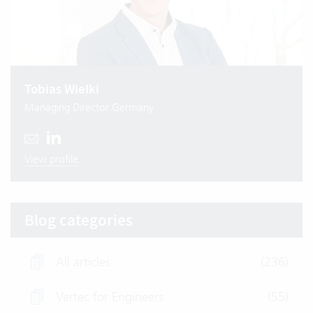
Tobias Wielki
Managing Director Germany
View profile
Blog categories
All articles
(236)
Vertec for Engineers
(55)