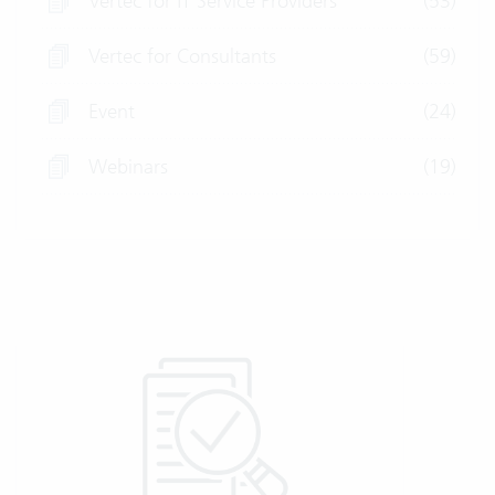
Vertec for IT Service Providers
(53)
Vertec for Consultants
(59)
Event
(24)
Webinars
(19)