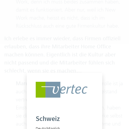
Work, denn ich muss beides zusammen haben,
damit es funktioniert. Aber nur, weil ich New
Work mache, heisst es nicht, dass ich im
Rückschluss auch eine gute Firmenkultur habe.
Ich erlebe es immer wieder, dass Firmen offiziell
erlauben, dass ihre Mitarbeiter Home Office
machen können. Eigentlich ist die Kultur aber
nicht passend und die Mitarbeiter fühlen sich
schlecht, wenn sie es machen…
Marc Paczian:
Ja, Vertrauen und Kontrolle ist ja
auch so ein Thema... Vor allem im Mittelstand
vertreten noch viele Unternehmen die
Einstellung, wenn sie nicht kontrollieren, haben
sie die Lage auch nicht im Griff. Ich merke selbst
Schweiz
auch, dass ich aus der alten Schule komme und
Deutsch
English