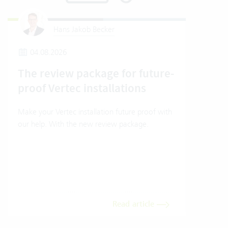
Hans Jakob Becker
04.08.2026
2
The review package for future-
En
proof Vertec installations
Ver
Make your Vertec installation future proof with
Wher
our help. With the new review package.
grea
gives
envi
trans
meas
Read article