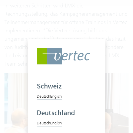
In weiteren Schritten wird LMX die
Rechnungsstellung, das Kampagnenmanagement und
Teilnehmermanagement für offene Trainings in Vertec
implementieren. "Die Vertec-Lösung hilft uns
ungemein und schafft Transparenz", lautete das Fazit
von Judith Fellsches. Sie fügte an, dass insbesondere
die Leistungserfassung mit der Phone App im LMX
Team sehr geschätzt wird.
Schweiz
Deutsch
English
Deutschland
Deutsch
English