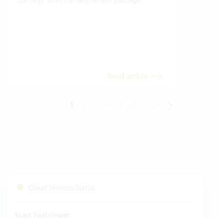
gives
envi
trans
meas
Read article
1
2
3
4
5
6
7
8
Cloud Services Status
Start Fastviewer