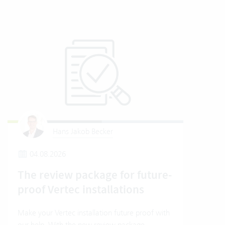
Hans Jakob Becker
04.08.2026
2
The review package for future-
En
proof Vertec installations
Ver
Make your Vertec installation future proof with
Wher
our help. With the new review package.
grea