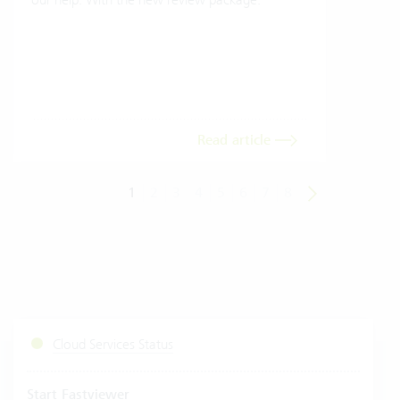
gives
envi
trans
meas
Read article
1
2
3
4
5
6
7
8
Cloud Services Status
Start Fastviewer