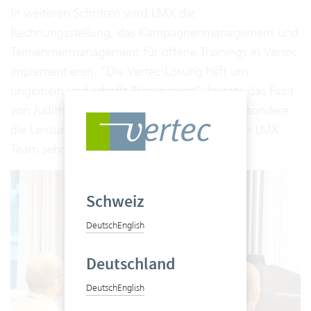
In weiteren Schritten wird LMX die
Rechnungsstellung, das Kampagnenmanagement und
Teilnehmermanagement für offene Trainings in Vertec
implementieren. "Die Vertec-Lösung hilft uns
ungemein und schafft Transparenz", lautete das Fazit
von Judith Fellsches. Sie fügte an, dass insbesondere
die Leistungserfassung mit der Phone App im LMX
Team sehr geschätzt wird.
Schweiz
Deutsch
English
Deutschland
Deutsch
English