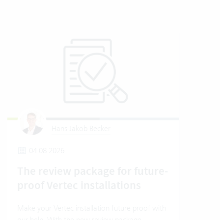
Hans Jakob Becker
04.08.2026
2
The review package for future-
En
proof Vertec installations
Ver
Make your Vertec installation future proof with
Wher
our help. With the new review package.
grea