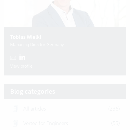
Tobias Wielki
Managing Director Germany
View profile
Blog categories
All articles
(236)
Vertec for Engineers
(55)