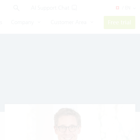
AI Support Chat
/ EN
s
Company
Customer Area
Free trial