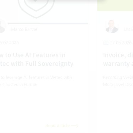
Marco Barthel
Urs B
5.07.2026
27.05.2026
 to Use AI Features in
Invoice, d
tec with Full Sovereignty
warranty 
o leverage AI features in Vertec with
Recording Webin
ls hosted in Europe.
Multi-Level Dis
Read article