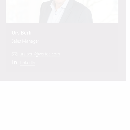
Urs Berli
Sales Manager
urs.berli@vertec.com
LinkedIn