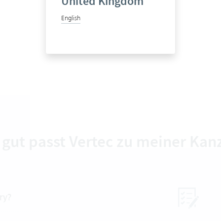
United Kingdom
English
 gut passt Vertec zu meiner Kanz
ry?