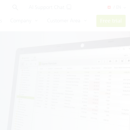
AI Support Chat
/ EN
s
Company
Customer Area
Free trial