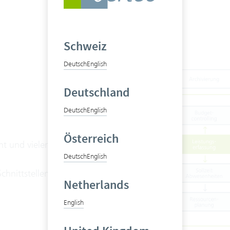
Schweiz
Deutsch
English
Deutschland
Deutsch
English
Österreich
nt und vielen
Deutsch
English
chnittstellen
Netherlands
English