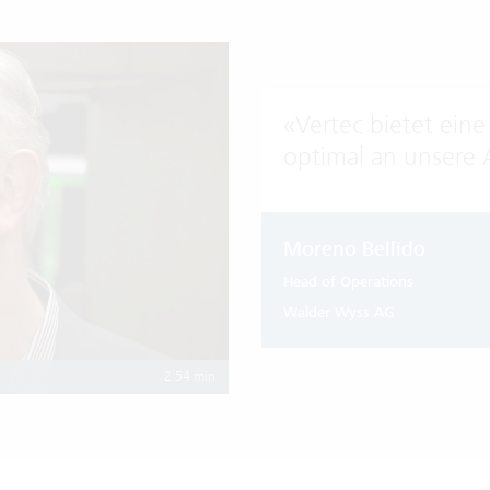
«
Vertec bietet eine
optimal an unsere 
Moreno Bellido
Head of Operations
Walder Wyss AG
2:54 min