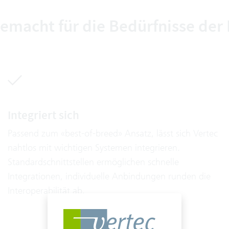
emacht für die Bedürfnisse der 
Integriert sich
Passend zum «best-of-breed» Ansatz, lässt sich Vertec
nahtlos mit wichtigen Systemen integrieren.
Standardschnittstellen ermöglichen schnelle
Integrationen, individuelle Anbindungen runden die
Interoperabilität ab.