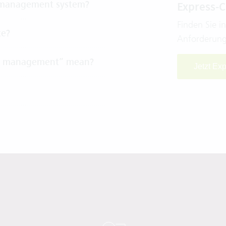
 management system?
Express-
Finden Sie i
te?
Anforderung
irm management” mean?
Jetzt Ex